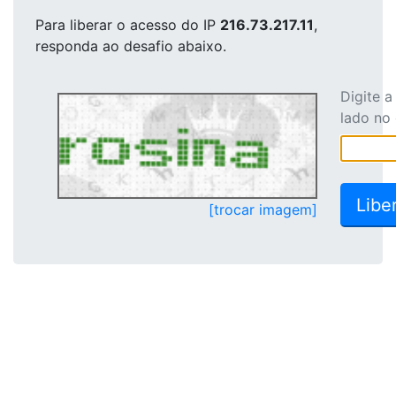
Para liberar o acesso
do IP
216.73.217.11
,
responda ao desafio abaixo.
Digite 
lado no
[trocar imagem]