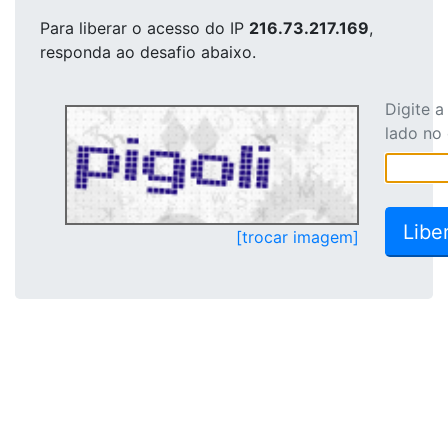
Para liberar o acesso
do IP
216.73.217.169
,
responda ao desafio abaixo.
Digite 
lado no
[trocar imagem]