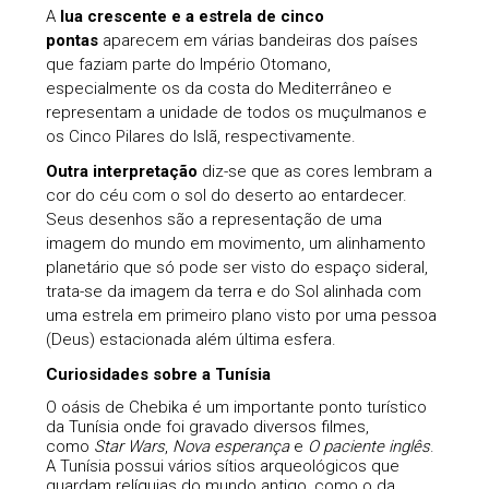
A
lua crescente e a estrela de cinco
pontas
aparecem em várias bandeiras dos países
que faziam parte do Império Otomano,
especialmente os da costa do Mediterrâneo e
representam a unidade de todos os muçulmanos e
os Cinco Pilares do Islã, respectivamente.
Outra interpretação
diz-se que as cores lembram a
cor do céu com o sol do deserto ao entardecer.
Seus desenhos são a representação de uma
imagem do mundo em movimento, um alinhamento
planetário que só pode ser visto do espaço sideral,
trata-se da imagem da terra e do Sol alinhada com
uma estrela em primeiro plano visto por uma pessoa
(Deus) estacionada além última esfera.
Curiosidades sobre a Tunísia
O oásis de Chebika é um importante ponto turístico
da Tunísia onde foi gravado diversos filmes,
como
Star Wars
,
Nova esperança
e
O paciente inglês
.
A Tunísia possui vários sítios arqueológicos que
guardam relíquias do mundo antigo, como o da