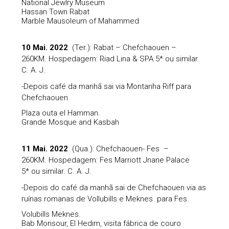
National Jewlry Museum
Hassan Town Rabat
Marble Mausoleum of Mahammed
10 Mai. 2022
(Ter.): Rabat – Chefchaouen –
260KM. Hospedagem: Riad Lina & SPA 5* ou similar.
C. A. J.
-Depois café da manhã sai via Montanha Riff para
Chefchaouen
Plaza outa el Hamman.
Grande Mosque and Kasbah
11 Mai. 2022
(Qua.): Chefchaouen- Fes –
260KM. Hospedagem: Fes Marriott Jnane Palace
5* ou similar. C. A. J.
-Depois do café da manhã sai de Chefchaouen via as
ruínas romanas de Vollubills e Meknes para Fes.
Volubills Meknes.
Bab Monsour, El Hedim, visita fábrica de couro