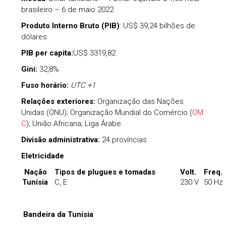
brasileiro – 6 de maio 2022
Produto Interno Bruto (PIB)
: US$ 39,24 bilhões de
dólares
PIB per capita:
US$ 3319,82
Gini:
32,8%
Fuso horário:
UTC +1
Relações exteriores:
Organização das Nações
Unidas (ONU); Organização Mundial do Comércio (
OM
C
); União Africana; Liga Árabe.
Divisão administrativa:
24 províncias
Eletricidade
Nação
Tipos de plugues e tomadas
Volt.
Freq.
Tunísia
C, E
230 V
50 Hz
Bandeira da Tunísia