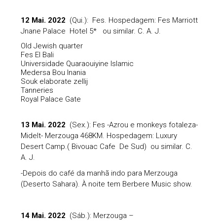
12 Mai. 2022
(Qui.): Fes. Hospedagem: Fes Marriott
Jnane Palace Hotel 5* ou similar. C. A. J.
Old Jewish quarter
Fes El Bali
Universidade Quaraouiyine Islamic
Medersa Bou Inania
Souk elaborate zellij
Tanneries
Royal Palace Gate
13 Mai. 2022
(Sex.): Fes -Azrou e monkeys fotaleza-
Midelt- Merzouga 468KM. Hospedagem: Luxury
Desert Camp.( Bivouac Cafe De Sud) ou similar. C.
A. J.
-Depois do café da manhã indo para Merzouga
(Deserto Sahara). À noite tem Berbere Music show.
14 Mai. 2022
(Sáb.): Merzouga –