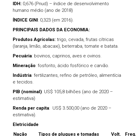
IDH:
0,676 (Pnud) – índice de desenvolvimento
humano médio (ano de 2018)
ÍNDICE GINI
: 0,323 (em 2016).
PRINCIPAIS DADOS DA ECONOMIA:
Produtos Agrícolas:
trigo, cevada, frutas cítricas
(laranja, limão, abacaxi), beterraba, tomate e batata.
Pecuária
: bovinos, caprinos, aves e ovinos.
Mineração
: fosforito, ácido fosfórico e carvão.
Indústria
: fertilizantes, refino de petróleo, alimentícia
e tecidos.
PIB (nominal)
: US$ 105,8 bilhões (ano de 2020 –
estimativa)
Renda per capita
: US$ 3.500,00 (ano de 2020 –
estimativa).
Eletricidade
Nação
Tipos de plugues e tomadas
Volt.
Freq