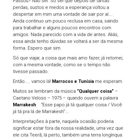
Passou? Não sei. Só sei que depois de tantas
perdas, sustos e medos a esperança voltou a
despertar em mim uma vontade de sair por aí….
Ainda continuo um pouco reclusa em casa, saindo
para trabalhar e alguns poucos encontros com
amigos. Nada parecido com a vida de antes. Aliás,
essa ainda tenho dúvidas se voltará a ser da mesma
forma. Espero que sim.
Só que viajar, a coisa que mais amo fazer, já retomei,
com a mesma vontade, como se o tempo não
tivesse passado.
Então….. vamos lá!
Marrocos e Tunísia
me esperam.
Muitos se lembram da música
“Qualquer coisa”
–
Caetano Veloso – 1975 – quando ouvem a palavra
Marrakesh
. “Esse papo já tá qualquer coisa / Você
já tá pra lá de Marrakesh”….
Interpretações à parte, naquela ocasião poderia
significar estar fora da nossa realidade, uma vez que
ele cita Teerã, lá perto, também uma terra longínqua.