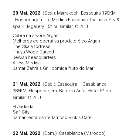
20 Mai. 2022
(Sex.): Marrakech- Essaouira 190KM
. Hospedagem: Le Medina Essaouira Thalassa Sea&
spa – Mgallery 5* ou similar. C. A. J.
Cabra na árvore Argan
Melheres co-operativa produto óleo Argan
The Skala fortress
Thuya Wood Carved
Jewish headquarters
Alleys Medina
Jantar Zahra`s Grill comida fruto do Mar
21 Mai. 2022
(Sáb.): Essaouira – Casablanca –
385KM. Hospedagem: Barcelo Anfa Hotel 5* ou
similar. C. A. J.
El Jadinda
Safi City
Jantar restaurante famoso Rick`s Cafe
22 Mai. 2022
(Dom.): Casablanca (Marocco) –