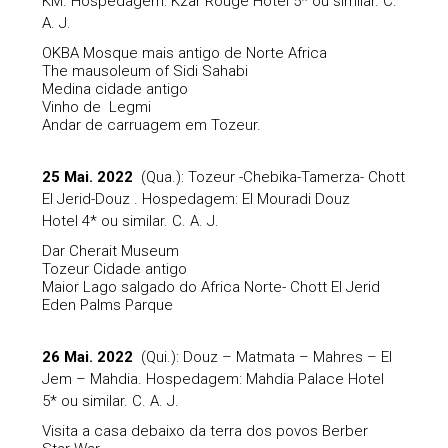
KM. Hospedagem: Kzar Rouge Hotel 5* ou similar. C.
A. J.
OKBA Mosque mais antigo de Norte Africa
The mausoleum of Sidi Sahabi
Medina cidade antigo
Vinho de Legmi
Andar de carruagem em Tozeur.
25 Mai. 2022
(Qua.): Tozeur -Chebika-Tamerza- Chott
El Jerid-Douz . Hospedagem: El Mouradi Douz
Hotel 4* ou similar. C. A. J.
Dar Cherait Museum
Tozeur Cidade antigo
Maior Lago salgado do Africa Norte- Chott El Jerid
Eden Palms Parque
26 Mai. 2022
(Qui.): Douz – Matmata – Mahres – El
Jem – Mahdia. Hospedagem: Mahdia Palace Hotel
5* ou similar. C. A. J.
Visita a casa debaixo da terra dos povos Berber