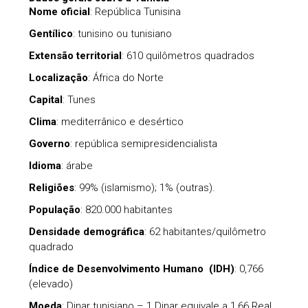
Nome oficial
: República Tunisina
Gentílico
: tunisino ou tunisiano
Extensão territorial
: 610 quilômetros quadrados
Localização
: África do Norte
Capital
: Tunes
Clima
: mediterrânico e desértico
Governo
: república semipresidencialista
Idioma
: árabe
Religiões
: 99% (islamismo); 1% (outras).
População
: 820.000 habitantes
Densidade demográfica
: 62 habitantes/quilômetro
quadrado
Índice de Desenvolvimento Humano (IDH)
: 0,766
(elevado)
Moeda
: Dinar tunisiano – 1 Dinar equivale a 1,66 Real